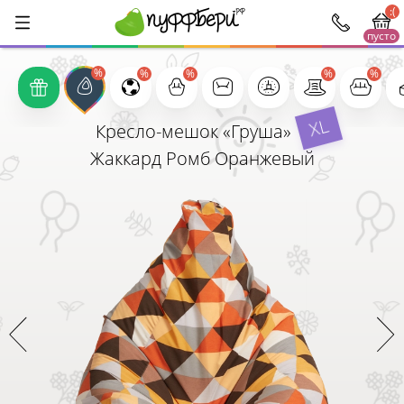
:(
пусто
1000
XL
Кресло-мешок «Груша»
Жаккард Ромб Оранжевый