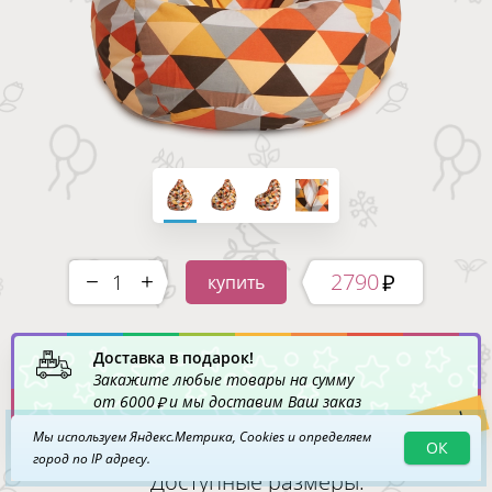
2790
купить
-
+
Доставка в подарок!
Закажите любые товары на сумму
от
6000
и мы доставим Ваш заказ
Акция!
по Москве
бесплатно
!
Мы используем Яндекс.Метрика, Cookies и определяем
ОК
город по IP адресу.
Доступные размеры: