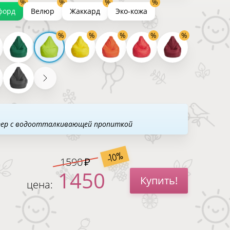
форд
Велюр
Жаккард
Эко-кожа
тер с водоотталкивающей пропиткой
-10%
1590
1450
Купить!
цена: