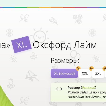
XL
ша»
Оксфорд Лайм
Размеры:
XL (
)
XXL
3XL
детский
Размер (
детский
)
Размер изделия по чехл
Подходит для детей, н