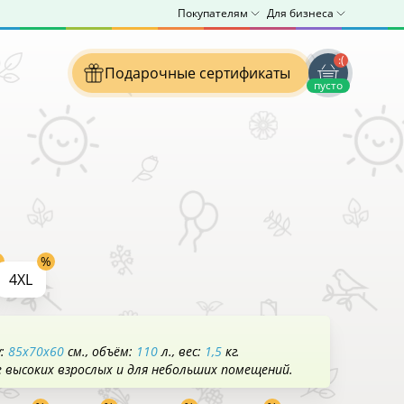
Покупателям
Для бизнеса
:(
Подарочные сертификаты
пусто
4XL
у:
85x70x60
см.
объём:
110
л.
вес:
1,5
кг.
е высоких взрослых и для небольших помещений.