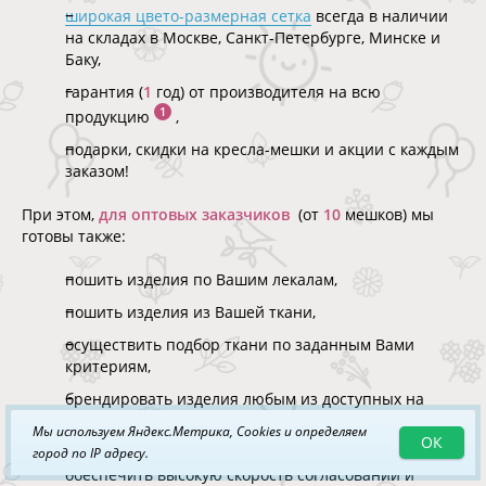
широкая цвето-размерная сетка
всегда в наличии
на складах в Москве, Санкт-Петербурге, Минске и
Баку,
гарантия (
1
год) от производителя на всю
1
продукцию
,
подарки, скидки на кресла-мешки и акции с каждым
заказом!
При этом,
для оптовых заказчиков
(от
10
мешков) мы
готовы также:
пошить изделия по Вашим лекалам,
пошить изделия из Вашей ткани,
осуществить подбор ткани по заданным Вами
критериям,
брендировать изделия любым из доступных на
рынке способов (шелкография, термопечать,
Мы используем Яндекс.Метрика, Cookies и определяем
сублимация и т.п.),
ОК
город по IP адресу.
обеспечить высокую скорость согласований и