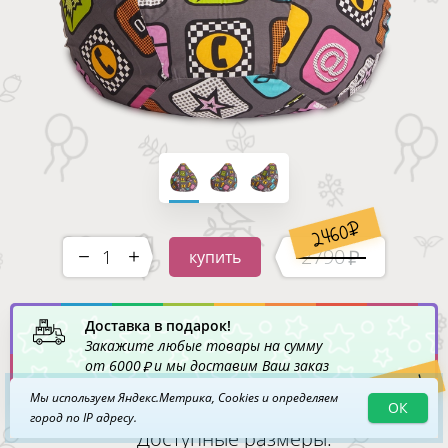
2460
2790
купить
-
+
Доставка в подарок!
Закажите любые товары на сумму
от
6000
и мы доставим Ваш заказ
Акция!
по Москве
бесплатно
!
Мы используем Яндекс.Метрика, Cookies и определяем
ОК
город по IP адресу.
Доступные размеры: