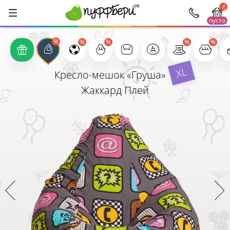
:(
пусто
1000
XL
Кресло-мешок «Груша»
Жаккард Плей