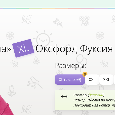
XL
ша»
Оксфорд Фуксия
Размеры:
XL (
)
XXL
3XL
детский
Размер (
детский
)
Размер изделия по чехл
Подходит для детей, н