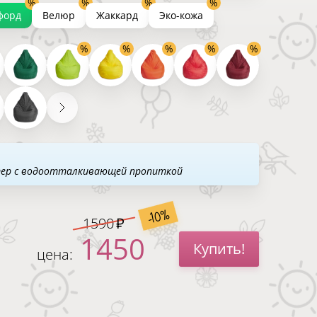
форд
Велюр
Жаккард
Эко-кожа
тер с водоотталкивающей пропиткой
-10%
1590
1450
Купить!
цена: