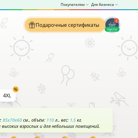
Покупателям
Для бизнеса
:(
Подарочные сертификаты
пусто
4XL
у:
85x70x60
см.
объём:
110
л.
вес:
1,5
кг.
е высоких взрослых и для небольших помещений.