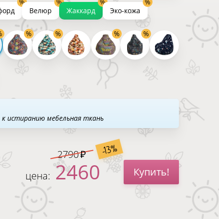
форд
Велюр
Жаккард
Эко-кожа
 к истиранию мебельная ткань
-13%
2790
2460
Купить!
цена: