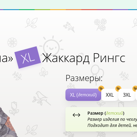
XL
ша»
Жаккард Рингс
Размеры:
XL (
)
XXL
3XL
детский
Размер (
детский
)
Размер изделия по чехл
Подходит для детей, н