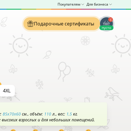
Покупателям
Для бизнеса
:(
Подарочные сертификаты
пусто
4XL
у:
85x70x60
см.
объём:
110
л.
вес:
1,5
кг.
е высоких взрослых и для небольших помещений.