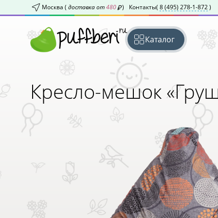
Москва (
доставка от
480
)
Контакты
(
8 (495) 278-1-872
)
Каталог
Кресло-мешок «Гру