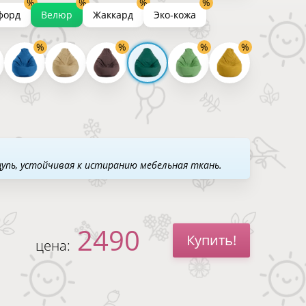
форд
Велюр
Жаккард
Эко-кожа
щупь, устойчивая к истиранию мебельная ткань.
2490
Купить!
цена: