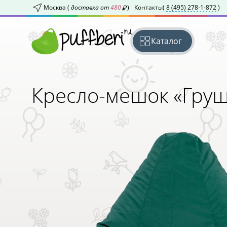
Москва (
доставка от
480
)
Контакты
(
8 (495) 278-1-872
)
Каталог
Кресло-мешок «Гру