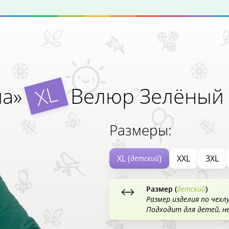
XL
ша»
Велюр Зелёный
Размеры:
XL (
)
XXL
3XL
детский
Размер (
детский
)
Размер изделия по чехл
Подходит для детей, н