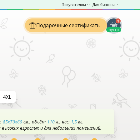
Покупателям
Для бизнеса
:(
Подарочные сертификаты
пусто
4XL
у:
85x70x60
см.
объём:
110
л.
вес:
1,5
кг.
е высоких взрослых и для небольших помещений.