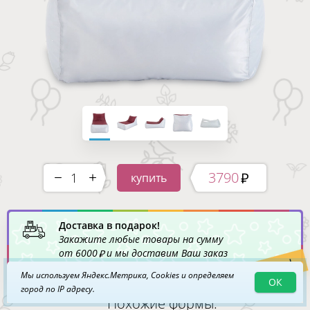
3790
купить
-
+
Доставка в подарок!
Закажите любые товары на сумму
от
6000
и мы доставим Ваш заказ
Акция!
по Москве
бесплатно
!
Мы используем Яндекс.Метрика, Cookies и определяем
ОК
город по IP адресу.
Похожие формы: