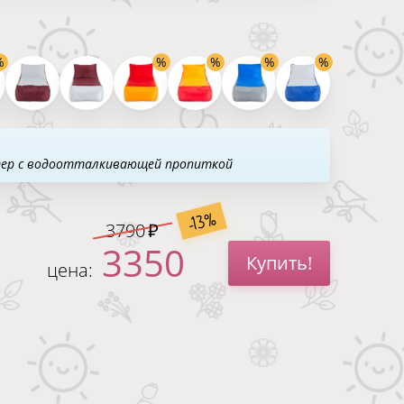
тер с водоотталкивающей пропиткой
-13%
3790
3350
Купить!
цена: