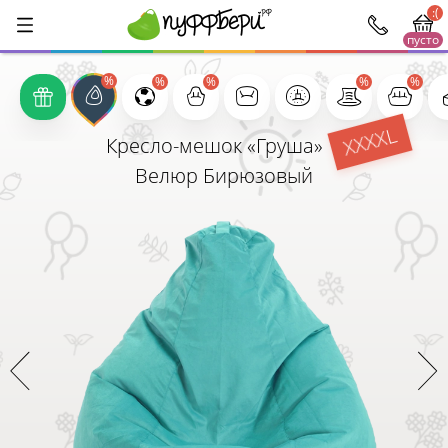
:(
пусто
1000
XXXXL
Кресло-мешок «Груша»
Велюр Бирюзовый