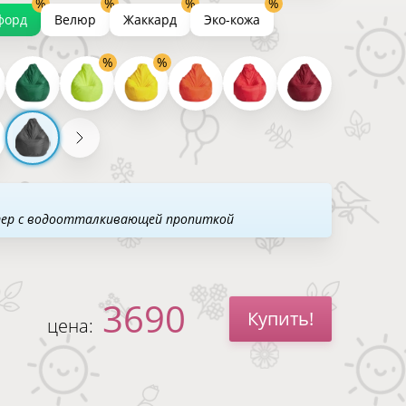
форд
Велюр
Жаккард
Эко-кожа
тер с водоотталкивающей пропиткой
3690
Купить!
цена: