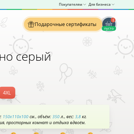
Покупателям
Для бизнеса
:(
Подарочные сертификаты
пусто
но серый
4XL
у:
150x110x100
см.
объём:
350
л.
вес:
3,8
кг.
ния, просторных комнат и отдыха вдвоём.