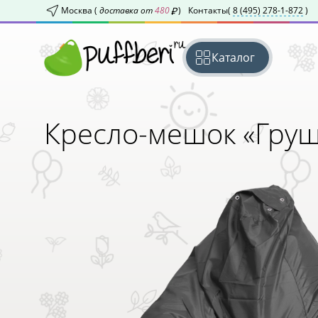
Москва (
доставка от
480
)
Контакты
(
8 (495) 278-1-872
)
Каталог
Кресло-мешок «Гру