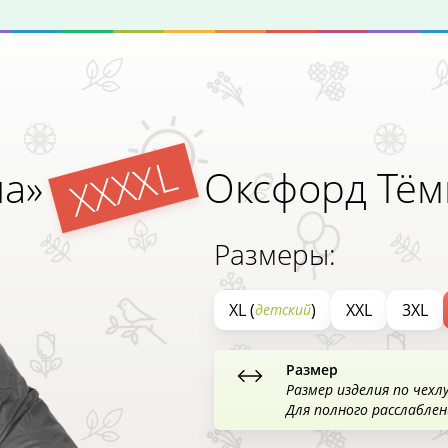
XXXXL
ша»
Оксфорд Тём
Размеры:
XL (
)
XXL
3XL
детский
Размер
Размер изделия по чехл
Для полного расслабле