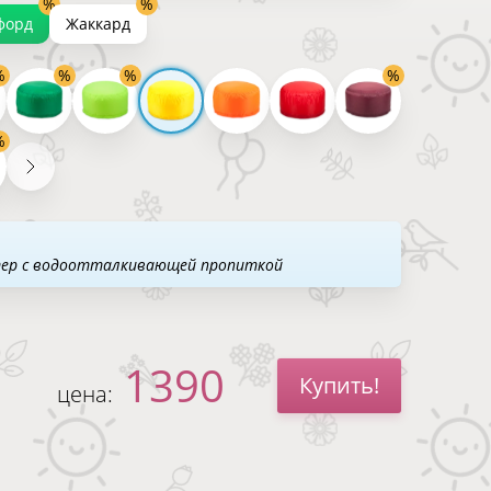
форд
Жаккард
тер с водоотталкивающей пропиткой
1390
Купить!
цена: