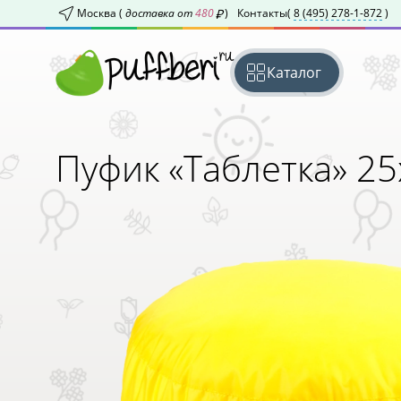
Москва (
доставка от
480
)
Контакты
(
8 (495) 278-1-872
)
Каталог
Пуфик «Таблетка» 25