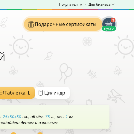
Покупателям
Для бизнеса
:(
Подарочные сертификаты
пусто
й
Таблетка, L
Цилиндр
у:
25x50x50
см.
объём:
75
л.
вес:
1
кг.
 подойдет детям и взрослым.