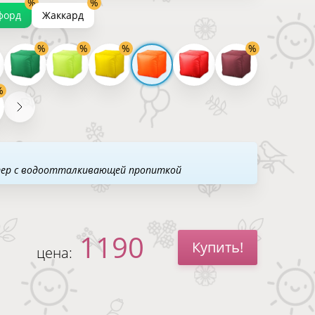
форд
Жаккард
тер с водоотталкивающей пропиткой
1190
Купить!
цена: