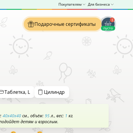
Покупателям
Для бизнеса
:(
Подарочные сертификаты
пусто
Таблетка, L
Цилиндр
у:
40x40x40
см.
объём:
95
л.
вес:
1
кг.
 подойдет детям и взрослым.