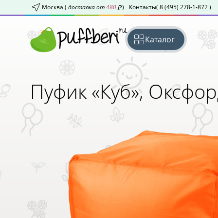
Москва (
доставка от
480
)
Контакты
(
8 (495) 278-1-872
)
Каталог
Пуфик «Куб»,
Оксфор