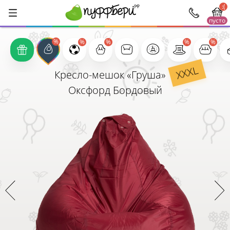
:(
пусто
1000
XXXL
Кресло-мешок «Груша»
Оксфорд Бордовый